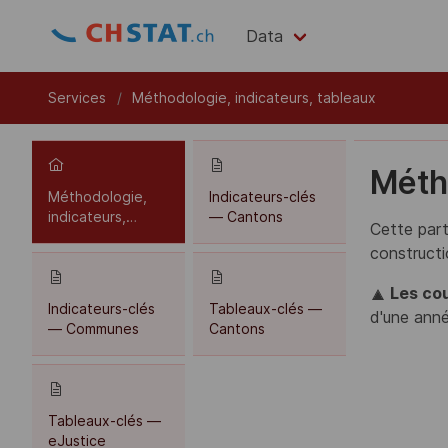
Data
Services
Méthodologie, indicateurs, tableaux
Métho
Méthodologie,
Indicateurs-clés
indicateurs,
— Cantons
Cette part
tableaux
constructi
Les cou
Indicateurs-clés
Tableaux-clés —
d'une anné
— Communes
Cantons
Tableaux-clés —
eJustice