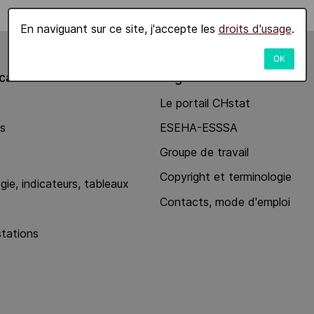
En naviguant sur ce site, j'accepte les
droits d'usage
.
OK
ations
Organisation
Le portail CHstat
ns
ESEHA-ESSSA
Groupe de travail
Copyright et terminologie
ie, indicateurs, tableaux
Contacts, mode d'emploi
stations