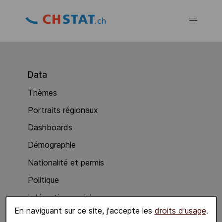
Data
Thèmes
Portraits régionaux
Dashboards
Démographie
Nationalité et permis
Politique
Intégration sociale
En naviguant sur ce site, j'accepte les
droits d'usage
.
Economie