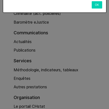
Services
OK
Criminalité (act. policières)
Baromètre eJustice
Communications
Actualités
Publications
Services
Méthodologie, indicateurs, tableaux
Enquêtes
Autres prestations
Organisation
Le portail CHstat