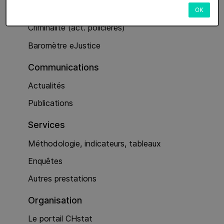
Services
OK
Criminalité (act. policières)
Baromètre eJustice
Communications
Actualités
Publications
Services
Méthodologie, indicateurs, tableaux
Enquêtes
Autres prestations
Organisation
Le portail CHstat