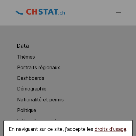
Data
Thèmes
Portraits régionaux
Dashboards
Démographie
Nationalité et permis
Politique
Intégration sociale
En naviguant sur ce site, j'accepte les
droits d'usage
.
Economie