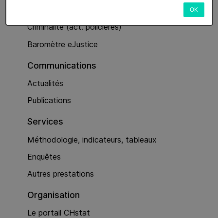
Services
OK
Criminalité (act. policières)
Baromètre eJustice
Communications
Actualités
Publications
Services
Méthodologie, indicateurs, tableaux
Enquêtes
Autres prestations
Organisation
Le portail CHstat