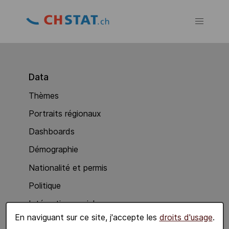
Data
Thèmes
Portraits régionaux
Dashboards
Démographie
Nationalité et permis
Politique
Intégration sociale
En naviguant sur ce site, j'accepte les
droits d'usage
.
Economie