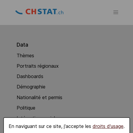
Data
Thèmes
Portraits régionaux
Dashboards
Démographie
Nationalité et permis
Politique
Intégration sociale
En naviguant sur ce site, j'accepte les
droits d'usage
.
Economie