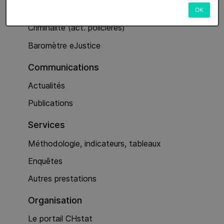
Services
OK
Criminalité (act. policières)
Baromètre eJustice
Communications
Actualités
Publications
Services
Méthodologie, indicateurs, tableaux
Enquêtes
Autres prestations
Organisation
Le portail CHstat