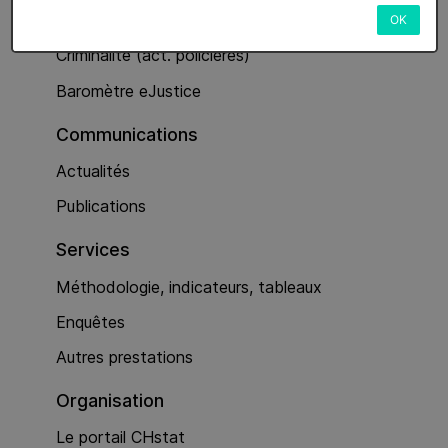
Services
OK
Criminalité (act. policières)
Baromètre eJustice
Communications
Actualités
Publications
Services
Méthodologie, indicateurs, tableaux
Enquêtes
Autres prestations
Organisation
Le portail CHstat