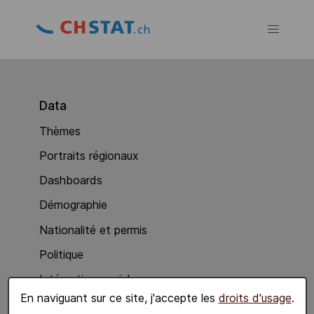
Data
Thèmes
Portraits régionaux
Dashboards
Démographie
Nationalité et permis
Politique
Intégration sociale
En naviguant sur ce site, j'accepte les
droits d'usage
.
Economie