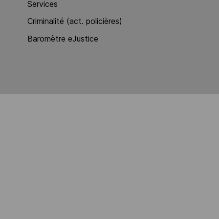
Services
Criminalité (act. policières)
Baromètre eJustice