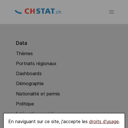
Data
Thèmes
Portraits régionaux
Dashboards
Démographie
Nationalité et permis
Politique
Intégration sociale
En naviguant sur ce site, j'accepte les
droits d'usage
.
Economie