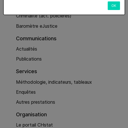
Services
OK
Criminalité (act. policières)
Baromètre eJustice
Communications
Actualités
Publications
Services
Méthodologie, indicateurs, tableaux
Enquêtes
Autres prestations
Organisation
Le portail CHstat