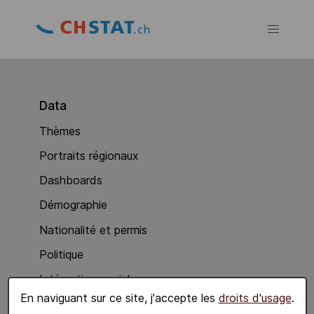
Data
Thèmes
Portraits régionaux
Dashboards
Démographie
Nationalité et permis
Politique
Intégration sociale
En naviguant sur ce site, j'accepte les
droits d'usage
.
Economie