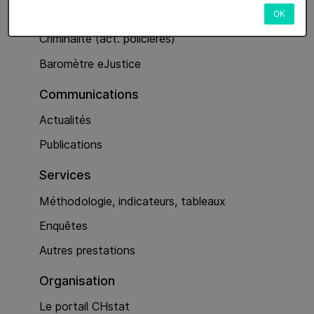
Services
OK
Criminalité (act. policières)
Baromètre eJustice
Communications
Actualités
Publications
Services
Méthodologie, indicateurs, tableaux
Enquêtes
Autres prestations
Organisation
Le portail CHstat