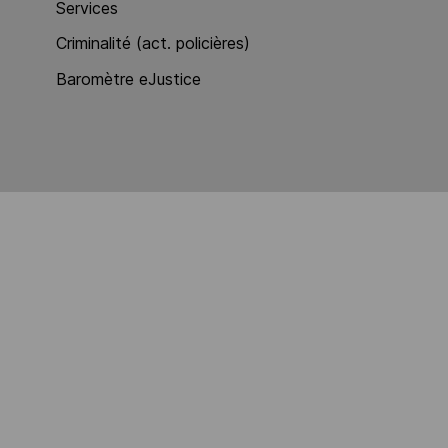
Services
Criminalité (act. policières)
Baromètre eJustice