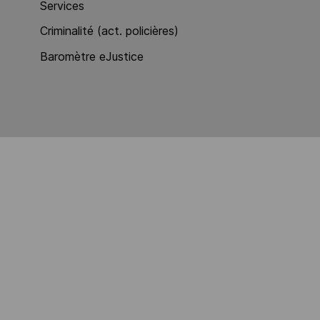
Services
Criminalité (act. policières)
Baromètre eJustice