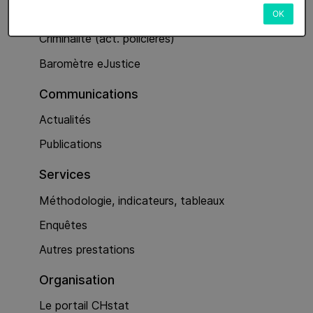
Services
OK
Criminalité (act. policières)
Baromètre eJustice
Communications
Actualités
Publications
Services
Méthodologie, indicateurs, tableaux
Enquêtes
Autres prestations
Organisation
Le portail CHstat