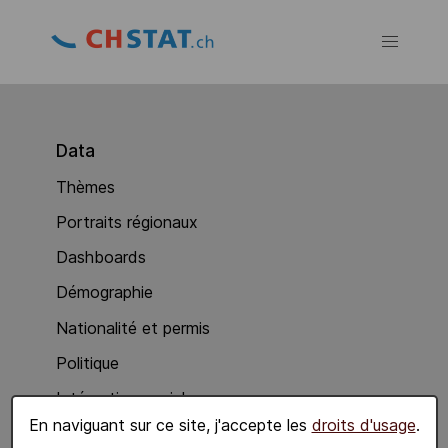
Data
Thèmes
Portraits régionaux
Dashboards
Démographie
Nationalité et permis
Politique
Intégration sociale
En naviguant sur ce site, j'accepte les
droits d'usage
.
Economie