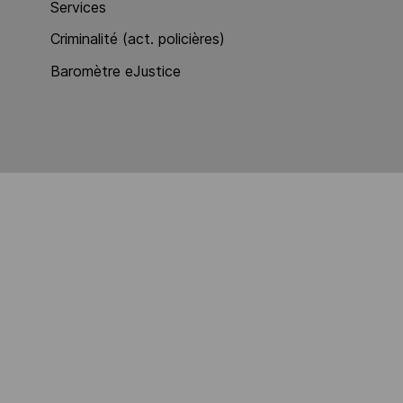
Services
Criminalité (act. policières)
Baromètre eJustice