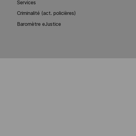
Services
Criminalité (act. policières)
Baromètre eJustice