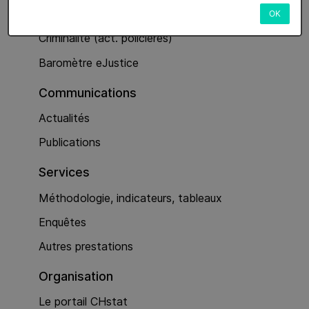
Services
OK
Criminalité (act. policières)
Baromètre eJustice
Communications
Actualités
Publications
Services
Méthodologie, indicateurs, tableaux
Enquêtes
Autres prestations
Organisation
Le portail CHstat