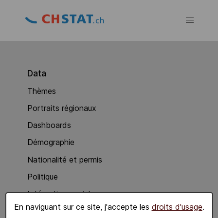
Data
Thèmes
Portraits régionaux
Dashboards
Démographie
Nationalité et permis
Politique
Intégration sociale
En naviguant sur ce site, j'accepte les
droits d'usage
.
Economie