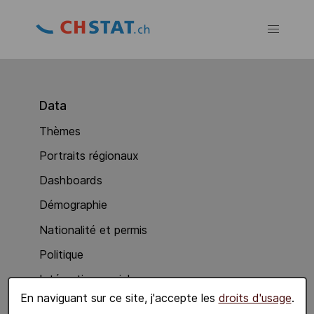
Data
Thèmes
Portraits régionaux
Dashboards
Démographie
Nationalité et permis
Politique
Intégration sociale
En naviguant sur ce site, j'accepte les
droits d'usage
.
Economie