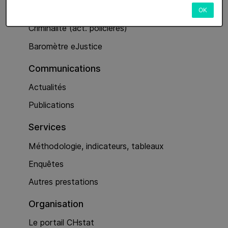
Services
OK
Criminalité (act. policières)
Baromètre eJustice
Communications
Actualités
Publications
Services
Méthodologie, indicateurs, tableaux
Enquêtes
Autres prestations
Organisation
Le portail CHstat