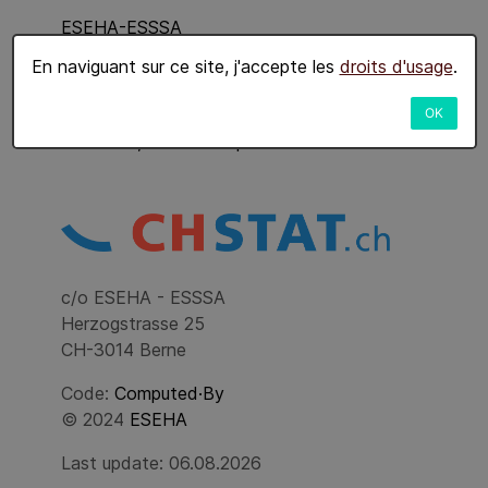
ESEHA-ESSSA
Groupe de travail
En naviguant sur ce site, j'accepte les
droits d'usage
.
Copyright et terminologie
OK
Contacts, mode d'emploi
c/o ESEHA - ESSSA
Herzogstrasse 25
CH-3014 Berne
Code:
Computed·By
© 2024
ESEHA
Last update: 06.08.2026