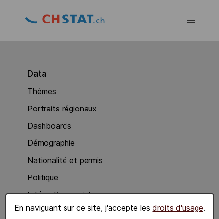
Data
Thèmes
Portraits régionaux
Dashboards
Démographie
Nationalité et permis
Politique
Intégration sociale
En naviguant sur ce site, j'accepte les
droits d'usage
.
Economie