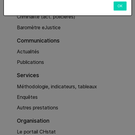
Services
OK
Criminalité (act. policières)
Baromètre eJustice
Communications
Actualités
Publications
Services
Méthodologie, indicateurs, tableaux
Enquêtes
Autres prestations
Organisation
Le portail CHstat