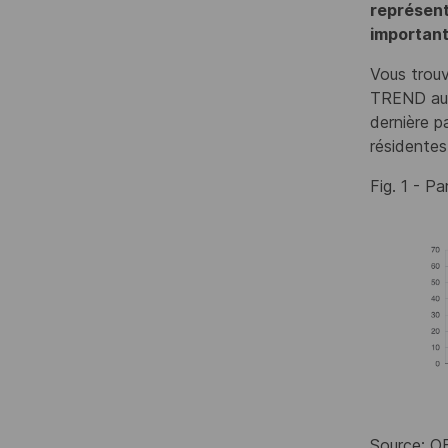
représent
important
Vous trouv
TREND au n
dernière p
résidentes
Fig. 1 - P
Source: O