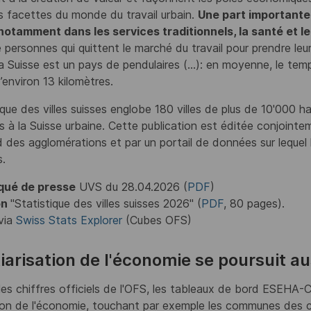
s facettes du monde du travail urbain.
Une part importante 
, notamment dans les services traditionnels, la santé et l
personnes qui quittent le marché du travail pour prendre leur r
la Suisse est un pays de pendulaires (...): en moyenne, le te
’environ 13 kilomètres.
ique des villes suisses englobe 180 villes de plus de 10'000 
ifs à la Suisse urbaine. Cette publication est éditée conjoint
des agglomérations et par un portail de données sur lequel
s.
ué de presse
UVS du 28.04.2026 (
PDF
)
on
"Statistique des villes suisses 2026" (
PDF
, 80 pages).
via
Swiss Stats Explorer
(Cubes OFS)
tiarisation de l'économie se poursuit 
les chiffres officiels de l'OFS, les tableaux de bord ESEHA
tion de l'économie, touchant par exemple les communes des c