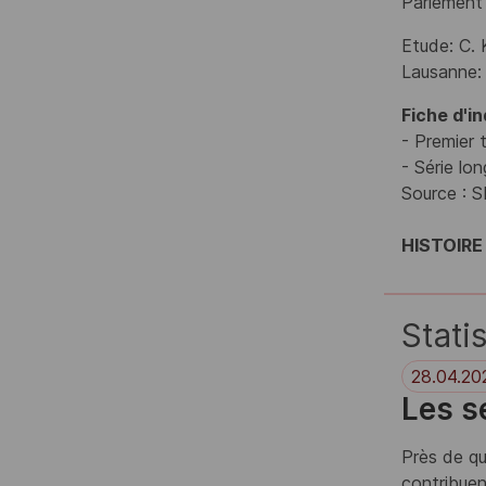
Parlement 
Etude:
C. 
Lausanne:
Fiche d'i
- Premier 
- Série lon
Source : 
HISTOIR
Stati
28.04.20
Les s
Près de qu
contribuen