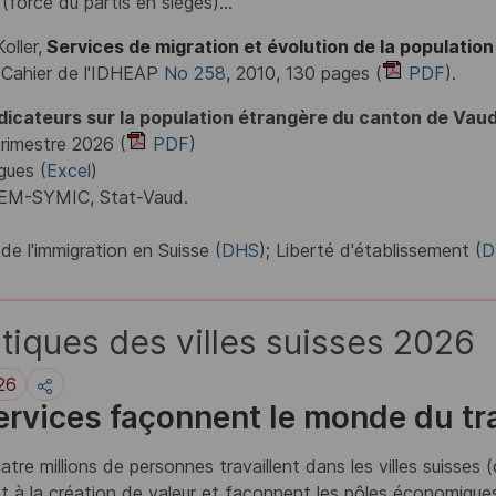
(force du partis en sièges)...
Koller,
Services de migration et évolution de la populati
 Cahier de l'IDHEAP
No 258
, 2010, 130 pages (
PDF
).
ndicateurs sur la population étrangère du canton de Vaud
trimestre 2026 (
PDF
)
gues (
Excel
)
SEM-SYMIC, Stat-Vaud.
E
de l'immigration en Suisse (
DHS
); Liberté d'établissement (
D
stiques des villes suisses 2026
26
ervices façonnent le monde du tra
atre millions de personnes travaillent dans les villes suisses
t à la création de valeur et façonnent les pôles économiques