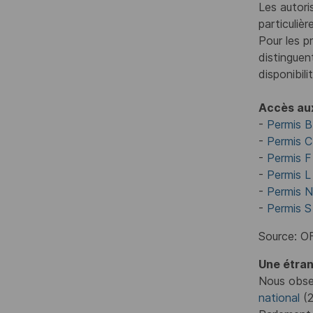
Les autori
particuliè
Pour les p
distinguen
disponibil
Accès aux
-
Permis B
-
Permis C
-
Permis F
-
Permis L
-
Permis N
-
Permis S
Source: OF
Une étran
Nous obse
national
(2