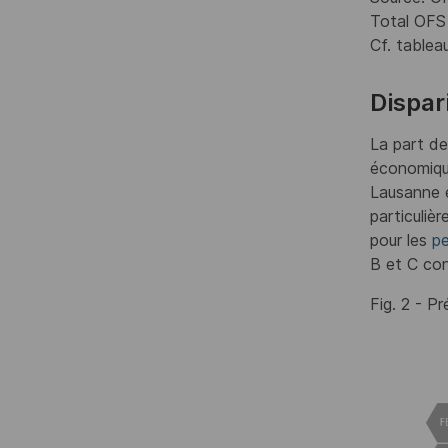
Total OF
Cf. table
Dispar
La part de
économique
Lausanne e
particuliè
pour les
pe
B et C co
Fig. 2 - P