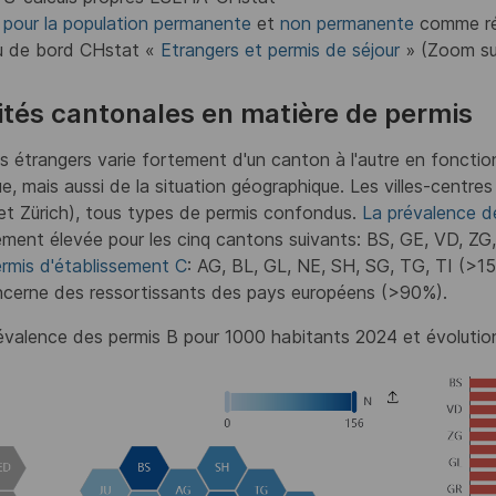
S
pour la population permanente
et
non permanente
comme ré
au de bord CHstat «
Etrangers et permis de séjour
» (Zoom sur
ités cantonales en matière de permis
s étrangers varie fortement d'un canton à l'autre en fonction
, mais aussi de la situation géographique. Les villes-centres
t Zürich), tous types de permis confondus.
La prévalence d
rement élevée pour les cinq cantons suivants: BS, GE, VD, ZG, 
rmis d'établissement C
: AG, BL, GL, NE, SH, SG, TG, TI (>15
ncerne des ressortissants des pays européens (>90%).
révalence des permis B pour 1000 habitants 2024 et évoluti