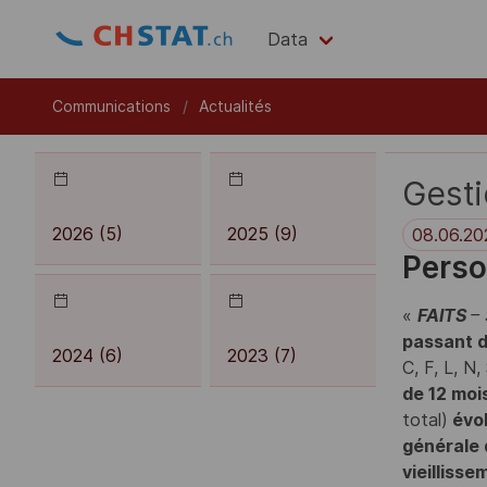
Data
Communications
Actualités
Gesti
2026 (5)
2025 (9)
08.06.20
Perso
«
FAITS
–
passant d
2024 (6)
2023 (7)
C, F, L, N, 
de 12 moi
total)
évol
générale 
vieillisse