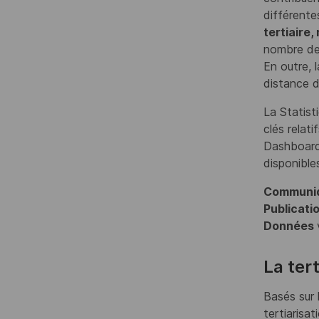
différente
tertiaire
nombre de 
En outre, 
distance d
La Statist
clés relat
Dashboard 
disponible
Communiq
Publicati
Données
La ter
Basés sur 
tertiarisa