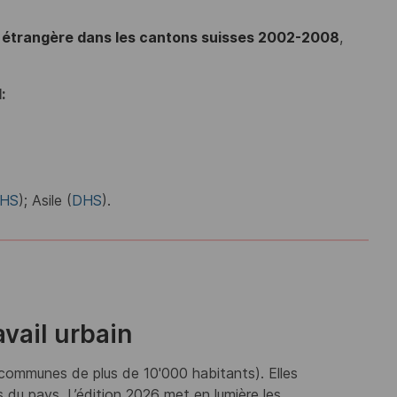
on étrangère dans les cantons suisses 2002-2008
,
:
HS
); Asile (
DHS
).
vail urbain
 (communes de plus de 10'000 habitants). Elles
 du pays. L’édition 2026 met en lumière les