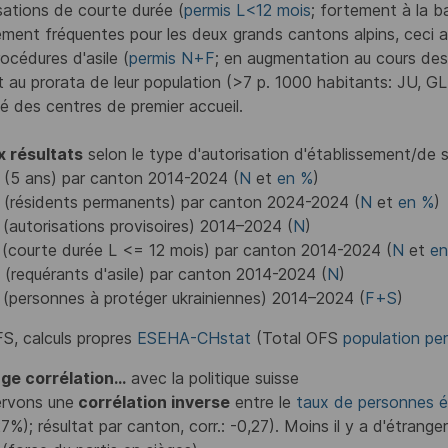
sations de courte durée (
permis L<12 mois
; fortement à la b
rement fréquentes pour les deux grands cantons alpins, ceci 
rocédures d'asile (
permis N+F
; en augmentation au cours des
t au prorata de leur population (>7 p. 1000 habitants: JU, G
ité des centres de premier accueil.
 résultats
selon le type d'autorisation d'établissement/de s
(5 ans) par canton 2014-2024 (
N
et
en %
)
(résidents permanents) par canton 2024-2024 (
N
et
en %
)
(autorisations provisoires) 2014–2024 (
N
)
(courte durée L <= 12 mois) par canton 2014-2024 (
N
et
en
(requérants d'asile) par canton 2014-2024 (
N
)
(personnes à protéger ukrainiennes) 2014–2024 (
F+S
)
S, calculs propres
ESEHA-CHstat
(Total OFS
population p
ge corrélation...
avec la politique suisse
rvons une
corrélation inverse
entre le
taux de personnes é
7%); résultat par canton, corr.: -0,27). Moins il y a d'étrang