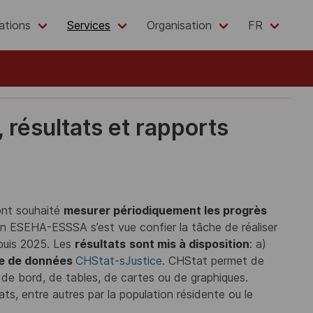
ations
Services
Organisation
FR
 résultats et rapports
nt souhaité
mesurer périodiquement les progrès
ion ESEHA-ESSSA s’est vue confier la tâche de réaliser
puis 2025. Les
résultats
sont mis à disposition
: a)
e de données
CHStat-sJustice
. CHStat permet de
x de bord, de tables, de cartes ou de graphiques.
ats, entre autres par la population résidente ou le