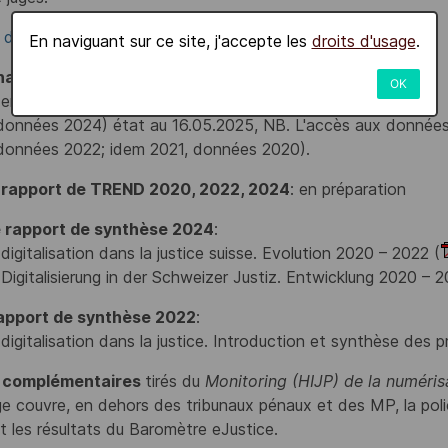
x
données 2020, 2022, 2024
(eJustice Barometer).
En naviguant sur ce site, j'accepte les
droits d'usage
.
naires:
OK
 enquête 2026 (données 2025) en préparation.
onnées 2024) état au 16.05.2025, NB. L'accès aux données 
données 2022; idem 2021, données 2020).
 rapport de TREND 2020, 2022, 2024
: en préparation
 rapport de synthèse 2024
:
 digitalisation dans la justice suisse. Evolution 2020 – 2022 (
Digitalisierung in der Schweizer Justiz. Entwicklung 2020 
apport de synthèse 2022
:
 digitalisation dans la justice. Introduction et synthèse des p
s complémentaires
tirés du
Monitoring (HIJP) de la numérisa
 couvre, en dehors des tribunaux pénaux et des MP, la polic
 les résultats du Baromètre eJustice.