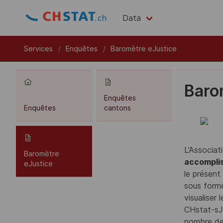
Data
Services
Enquêtes
Baromètre eJustice
Barom
Enquêtes
Enquêtes
cantons
L’Associat
Baromètre
accomplis
eJustice
le présen
sous form
visualiser
CHstat-sJu
nombre de