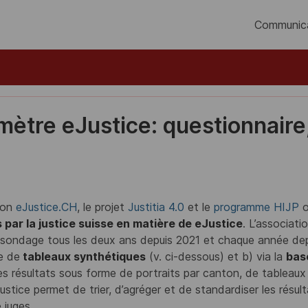
Communic
ètre eJustice: questionnaire,
ion
eJustice.CH
, le projet
Justitia 4.0
et le
programme HIJP
o
 par la justice suisse en matière de eJustice
. L’associat
t sondage tous les deux ans depuis 2021 et chaque année de
e de
tableaux synthétiques
(v. ci-dessous) et b) via la
bas
 les résultats sous forme de portraits par canton, de tableau
stice permet de trier, d’agréger et de standardiser les résult
 juges.