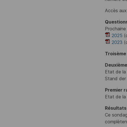
Accès au
Q
uestion
Prochaine
2025
(d
2023
(
Troisème
Deuxième
Etat de la
Stand der 
Premier r
Etat de la
Résultat
Ce sondage
complètent