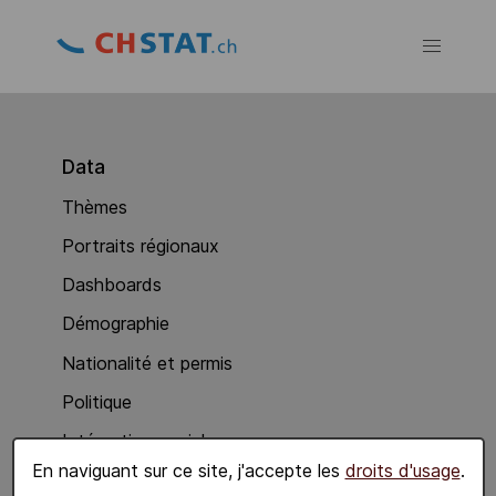
Data
Thèmes
Portraits régionaux
Dashboards
Démographie
Nationalité et permis
Politique
Intégration sociale
En naviguant sur ce site, j'accepte les
droits d'usage
.
Economie