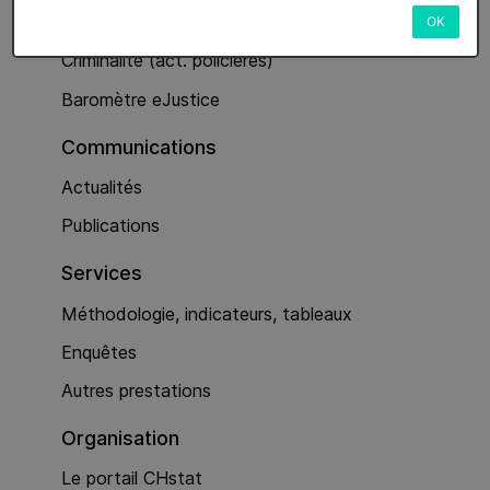
Services
OK
Criminalité (act. policières)
Baromètre eJustice
Communications
Actualités
Publications
Services
Méthodologie, indicateurs, tableaux
Enquêtes
Autres prestations
Organisation
Le portail CHstat