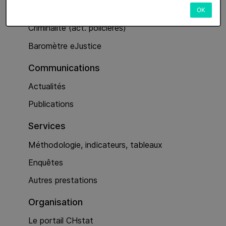
Services
OK
Criminalité (act. policières)
Baromètre eJustice
Communications
Actualités
Publications
Services
Méthodologie, indicateurs, tableaux
Enquêtes
Autres prestations
Organisation
Le portail CHstat