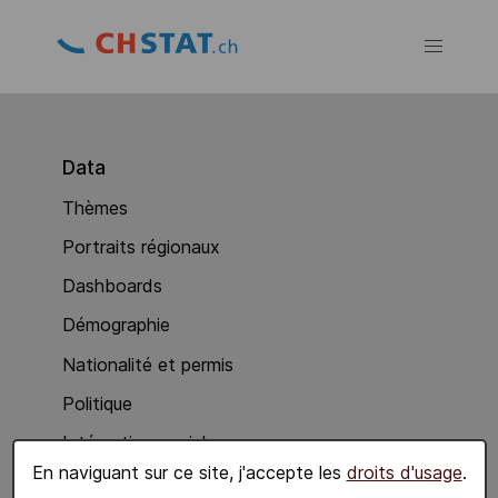
Data
Thèmes
Portraits régionaux
Dashboards
Démographie
Nationalité et permis
Politique
Intégration sociale
En naviguant sur ce site, j'accepte les
droits d'usage
.
Economie