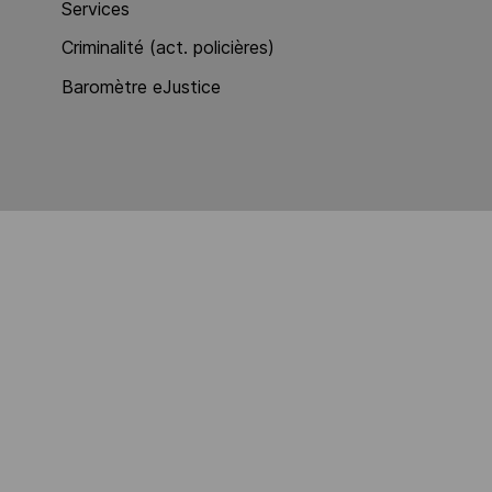
Services
Criminalité (act. policières)
Baromètre eJustice