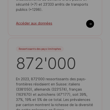
sécurité (+7) et 23’333 arrêts de transports
publics (+1298).
Accéder aux données
->
Ressortissants des pays limitrophes
872'000
En 2023, 872'000 ressortissants des pays-
frontières résidaient en Suisse: italiens
(338'050), allemands (323'574), français
(163'670) et autrichiens (47'177), soit 39%,
37%, 19% et 5% de ce total. Les prévalences
par canton montrent la richesse de la diversité
de cette présence en Suisse.