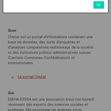
OK
Quoi
CHstat est un portail d'informations contenant une
base de données, des outils d'enquêtes et
d'analyses comparatives multiniveaux de la société
et des institutions politico-administratives suisses
(Cantons-Communes-Confédération) et
internationales.
Le portail CHstat
->
Qui
ESEHA-ESSSA est une association à but non lucratif
réunissant des experts des sciences sociales et
juridiques. Elle encourage les analyses socio-