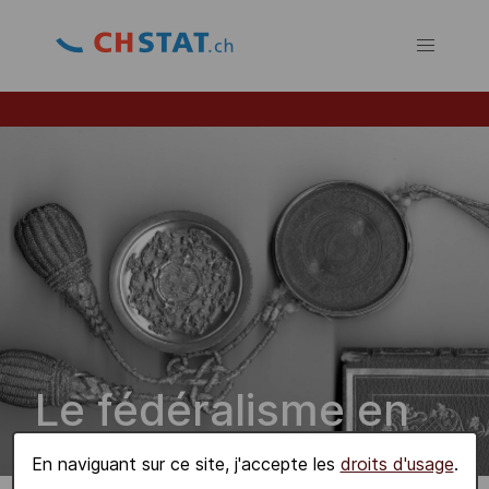
Le fédéralisme en
chiffres
En naviguant sur ce site, j'accepte les
droits d'usage
.