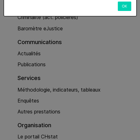
Services
OK
Criminalité (act. policières)
Baromètre eJustice
Communications
Actualités
Publications
Services
Méthodologie, indicateurs, tableaux
Enquêtes
Autres prestations
Organisation
Le portail CHstat