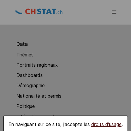
Data
Thèmes
Portraits régionaux
Dashboards
Démographie
Nationalité et permis
Politique
Intégration sociale
En naviguant sur ce site, j'accepte les
droits d'usage
.
Economie