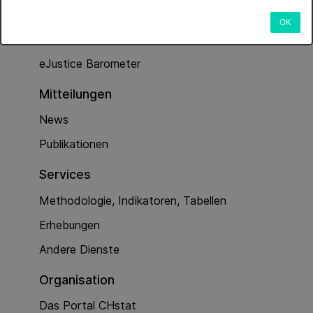
Dienstleistungen
OK
Kriminalität (Polizeiarbeit)
eJustice Barometer
Mitteilungen
News
Publikationen
Services
Methodologie, Indikatoren, Tabellen
Erhebungen
Andere Dienste
Organisation
Das Portal CHstat