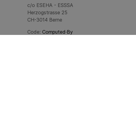
c/o ESEHA - ESSSA
Herzogstrasse 25
CH-3014 Berne
Code:
Computed·By
© 2024
ESEHA
Last update: 08.08.2026