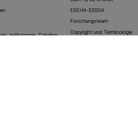
nen
ESEHA-ESSSA
Forschungsteam
Copyright und Terminologie
ie, Indikatoren, Tabellen
Kontakt, Gebrauchsanleitung
n
enste