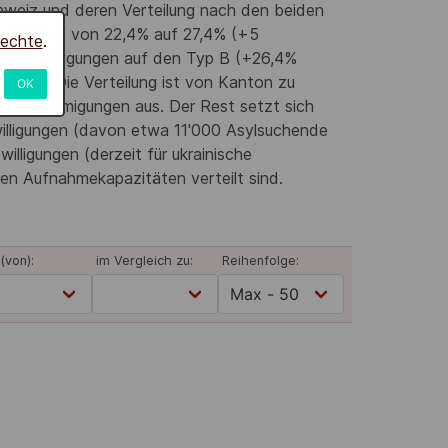
hweiz und deren Verteilung nach den beiden
ung steigt von 22,4% auf 27,4% (+5
rechte
.
altsbewilligungen auf den Typ B (+26,4%
1,4%). Die Verteilung ist von Kanton zu
OK
er Genehmigungen aus. Der Rest setzt sich
willigungen (davon etwa 11'000 Asylsuchende
lligungen (derzeit für ukrainische
en Aufnahmekapazitäten verteilt sind.
(von):
im Vergleich zu:
Reihenfolge: