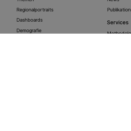
Regionalportraits
Publikatio
Dashboards
Services
Demografie
Methodolog
Nationalität und Ausweis
Erhebunge
Politik
Andere Di
Soziale Integration
Wirtschaft
Dienstleistungen
Kriminalität (Polizeiarbeit)
eJustice Barometer