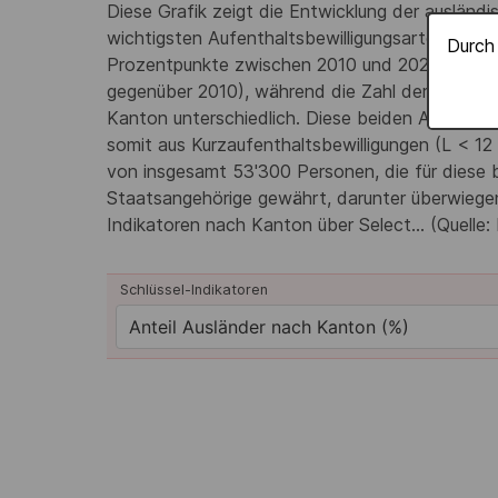
Diese Grafik zeigt die Entwicklung der auslän
wichtigsten Aufenthaltsbewilligungsarten (B u
Durch 
Prozentpunkte zwischen 2010 und 2024). Im Jah
gegenüber 2010), während die Zahl der Bewilli
Kanton unterschiedlich. Diese beiden Arten vo
somit aus Kurzaufenthaltsbewilligungen (L < 1
von insgesamt 53'300 Personen, die für diese b
Staatsangehörige gewährt, darunter überwiegen
Indikatoren nach Kanton über Select... (Quell
Schlüssel-Indikatoren