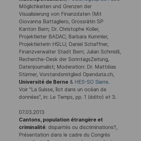
Möglichkeiten und Grenzen der
Visualisierung von Finanzdaten (Mit
Giovanna Battagliero, Grossrätin SP
Kanton Bern; Dr. Christophe Koller,
Projektleiter BADAC; Barbara Kummler,
Projektleiterin HSLU; Daniel Schaffner,
Finanzverwalter Stadt Bern; Julian Schmidli,
Recherche-Desk der SonntagsZeitung,
Datenjournalist; Moderation: Dr. Mattdias
Stürmer, Vorstandsmitglied Opendata.ch,
Université de Berne
&
HES-SO Sierre
.
Voir "La Suisse, îlot dans un océan de
données", in: Le Temps, pp. 1 (édito) et 3.
07.03.2013
Cantons, population étrangère et
criminalité
: disparités ou discriminations?,
Présentation dans le cadre du Congrès