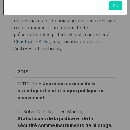
OK
Nous présentons régulièrement le résultat de
nos recherches dans le cadre de conférences,
de séminaires et de cours qui ont lieu en Suisse
ou à l'étranger. Toute demande de
présentation des potentiels est à adresser à
Christophe Koller
, responsable de projets.
Archives: cf. archiv.org
2019
11.11.2019 –
Journées suisses de la
statistique: La statistique publique en
mouvement
C. Koller, D. Fink, L. De Martini,
Statistiques de la justice et de la
sécurité comme instruments de pilotage.