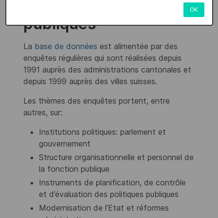
administrations
OK
publiques
La
base de données
est alimentée par des
enquêtes régulières qui sont réalisées depuis
1991 auprès des administrations cantonales et
depuis 1999 auprès des villes suisses.
Les thèmes des enquêtes portent, entre
autres, sur:
Institutions politiques: parlement et
gouvernement
Structure organisationnelle et personnel de
la fonction publique
Instruments de planification, de contrôle
et d’évaluation des politiques publiques
Modernisation de l’Etat et réformes