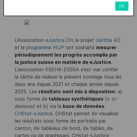
résultats et rapports
OK
L’Association
eJustice.CH
, le projet
Justitia 4.0
et le
programme HIJP
ont souhaité
mesurer
périodiquement les progrès accomplis par
la justice suisse en matière de eJustice
.
L’association ESEHA-ESSSA s’est vue confier
la tâche de réaliser le présent sondage tous les
deux ans depuis 2021 et chaque année depuis
2025. Les
résultats
sont mis à disposition
: a)
sous forme de
tableaux synthétiques
(v. ci-
dessous) et b) via la
base de données
CHStat-sJustice
. CHStat permet de visualiser
les résultats sous forme de portraits par
canton, de tableaux de bord, de tables, de
cartes ou de graphiques. CHstat-sJustice