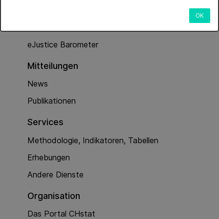
Dienstleistungen
OK
Kriminalität (Polizeiarbeit)
eJustice Barometer
Mitteilungen
News
Publikationen
Services
Methodologie, Indikatoren, Tabellen
Erhebungen
Andere Dienste
Organisation
Das Portal CHstat