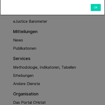
Dienstleistungen
OK
Kriminalität (Polizeiarbeit)
eJustice Barometer
Mitteilungen
News
Publikationen
Services
Methodologie, Indikatoren, Tabellen
Erhebungen
Andere Dienste
Organisation
Das Portal CHstat