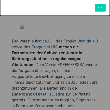
Ergebnisse und
OK
Berichte
Der Verein
eJustice.CH
, das Projekt
Justitia 4.0
sowie das
Programm HIS
mesen die
Fortschritte der Schweizer Justiz in
Richtung eJustice in regelmässigen
Abständen
. Dem Verein ESEHA-ESSSA wurde
die Aufgabe übertragen, die hier
vorgestellte online-Befragung zu diesem
Thema durchzuführen und seit 2025 jedes Jahr
durchzuführen. Die Daten sind in der
Datenbank
CHstat -sJustice
zur Verfügung
gestellt. CHstat macht es möglich, Ergebnisse
in Form von Kantonsportraits, von