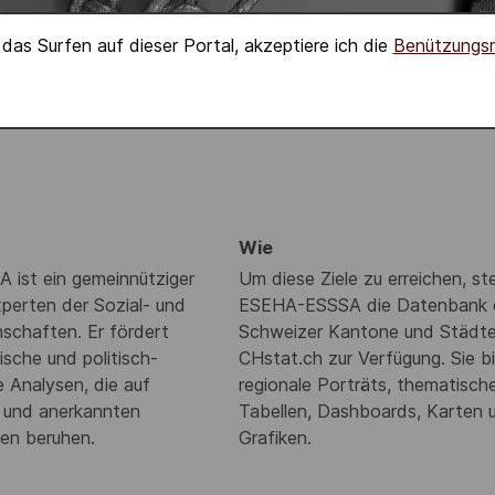
das Surfen auf dieser Portal, akzeptiere ich die
Benützungs
Wie
ist ein gemeinnütziger
Um diese Ziele zu erreichen, ste
perten der Sozial- und
ESEHA-ESSSA die Datenbank 
schaften. Er fördert
Schweizer Kantone und Städt
sche und politisch-
CHstat.ch zur Verfügung. Sie b
e Analysen, die auf
regionale Porträts, thematisch
n und anerkannten
Tabellen, Dashboards, Karten 
en beruhen.
Grafiken.