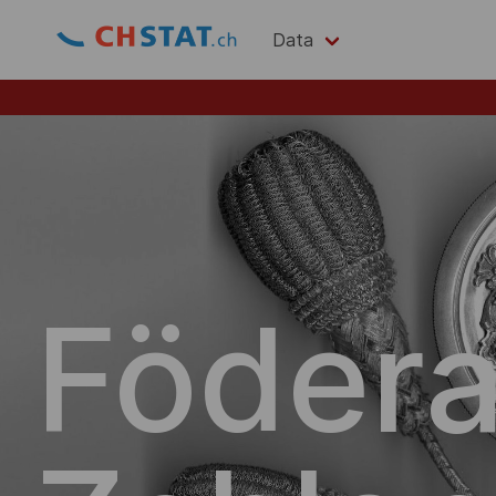
Data
Födera