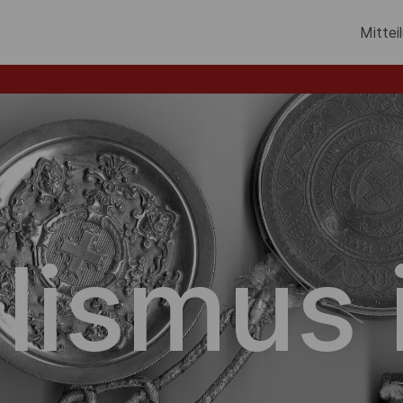
Mittei
lismus 