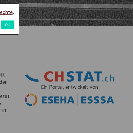
rechte
.
OK
llt
der
Ein Portal, entwickelt von
e
ietet
e
und