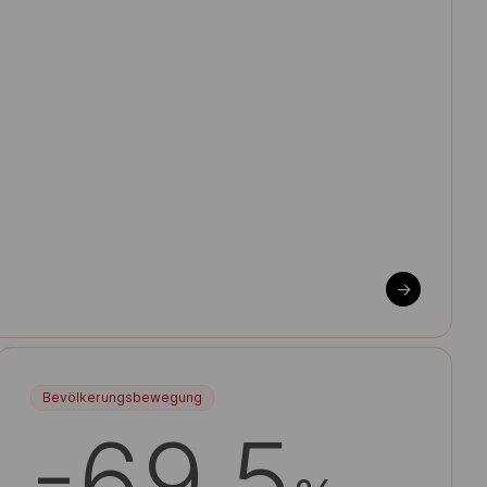
->
Bevölkerungsbewegung
-69.5