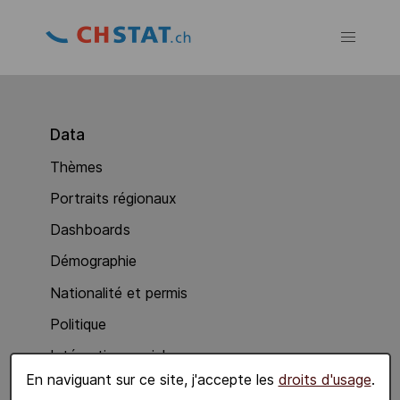
Data
Thèmes
Portraits régionaux
Dashboards
Démographie
Nationalité et permis
Politique
Intégration sociale
En naviguant sur ce site, j'accepte les
droits d'usage
.
Economie