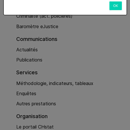
Services
OK
Criminalité (act. policières)
Baromètre eJustice
Communications
Actualités
Publications
Services
Méthodologie, indicateurs, tableaux
Enquêtes
Autres prestations
Organisation
Le portail CHstat