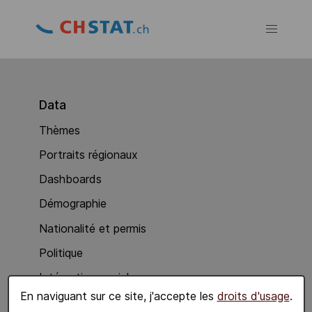
Data
Thèmes
Portraits régionaux
Dashboards
Démographie
Nationalité et permis
Politique
Intégration sociale
En naviguant sur ce site, j'accepte les
droits d'usage
.
Economie