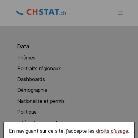
Data
Thèmes
Portraits régionaux
Dashboards
Démographie
Nationalité et permis
Politique
Intégration sociale
En naviguant sur ce site, j'accepte les
droits d'usage
.
Economie