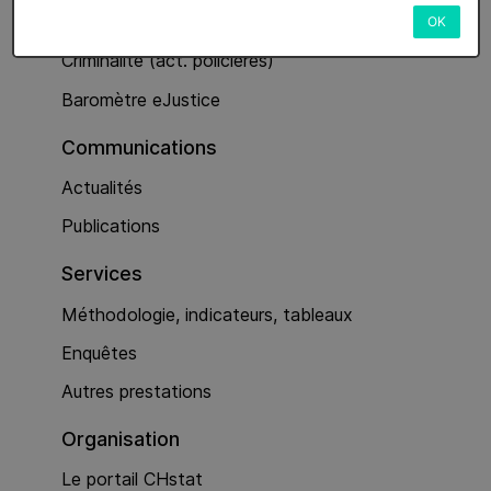
Services
OK
Criminalité (act. policières)
Baromètre eJustice
Communications
Actualités
Publications
Services
Méthodologie, indicateurs, tableaux
Enquêtes
Autres prestations
Organisation
Le portail CHstat