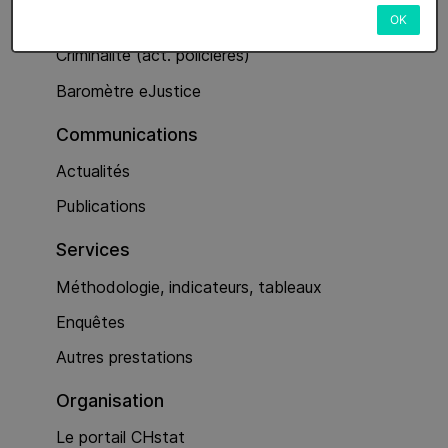
Services
OK
Criminalité (act. policières)
Baromètre eJustice
Communications
Actualités
Publications
Services
Méthodologie, indicateurs, tableaux
Enquêtes
Autres prestations
Organisation
Le portail CHstat