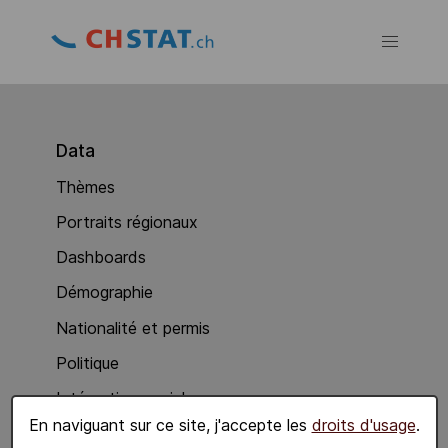
Data
Thèmes
Portraits régionaux
Dashboards
Démographie
Nationalité et permis
Politique
Intégration sociale
En naviguant sur ce site, j'accepte les
droits d'usage
.
Economie