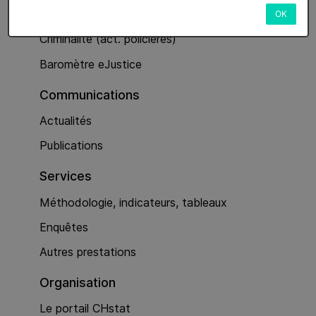
Services
OK
Criminalité (act. policières)
Baromètre eJustice
Communications
Actualités
Publications
Services
Méthodologie, indicateurs, tableaux
Enquêtes
Autres prestations
Organisation
Le portail CHstat