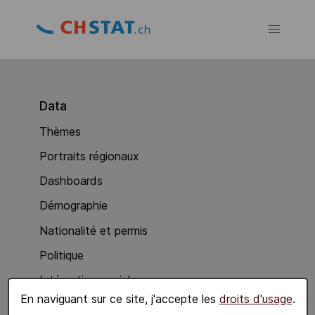
Data
Thèmes
Portraits régionaux
Dashboards
Démographie
Nationalité et permis
Politique
Intégration sociale
En naviguant sur ce site, j'accepte les
droits d'usage
.
Economie