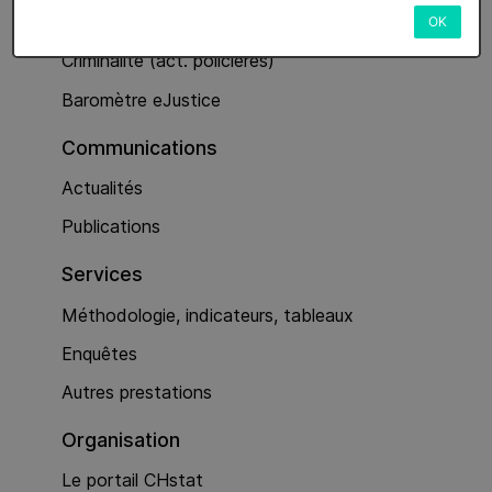
Services
OK
Criminalité (act. policières)
Baromètre eJustice
Communications
Actualités
Publications
Services
Méthodologie, indicateurs, tableaux
Enquêtes
Autres prestations
Organisation
Le portail CHstat