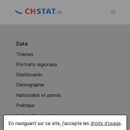
Data
Thèmes
Portraits régionaux
Dashboards
Démographie
Nationalité et permis
Politique
Intégration sociale
En naviguant sur ce site, j'accepte les
droits d'usage
.
Economie