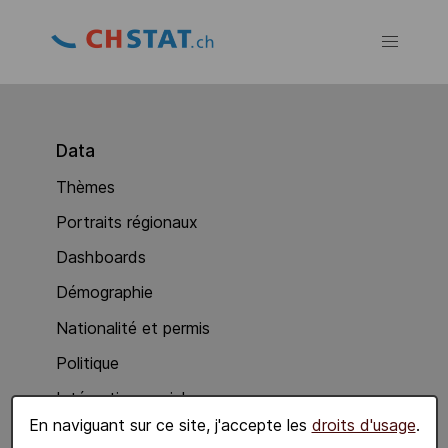
Data
Thèmes
Portraits régionaux
Dashboards
Démographie
Nationalité et permis
Politique
Intégration sociale
En naviguant sur ce site, j'accepte les
droits d'usage
.
Economie