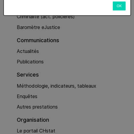
Services
OK
Criminalité (act. policières)
Baromètre eJustice
Communications
Actualités
Publications
Services
Méthodologie, indicateurs, tableaux
Enquêtes
Autres prestations
Organisation
Le portail CHstat