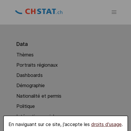
Data
Thèmes
Portraits régionaux
Dashboards
Démographie
Nationalité et permis
Politique
Intégration sociale
En naviguant sur ce site, j'accepte les
droits d'usage
.
Economie