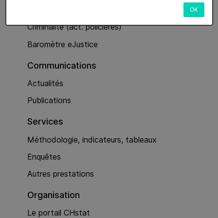
Services
OK
Criminalité (act. policières)
Baromètre eJustice
Communications
Actualités
Publications
Services
Méthodologie, indicateurs, tableaux
Enquêtes
Autres prestations
Organisation
Le portail CHstat