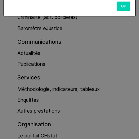
Services
OK
Criminalité (act. policières)
Baromètre eJustice
Communications
Actualités
Publications
Services
Méthodologie, indicateurs, tableaux
Enquêtes
Autres prestations
Organisation
Le portail CHstat