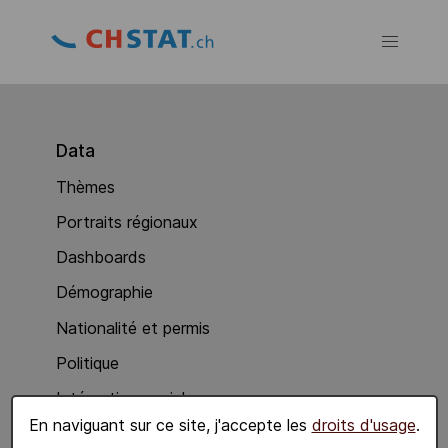
Data
Thèmes
Portraits régionaux
Dashboards
Démographie
Nationalité et permis
Politique
Intégration sociale
En naviguant sur ce site, j'accepte les
droits d'usage
.
Economie