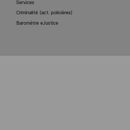
Services
Criminalité (act. policières)
Baromètre eJustice