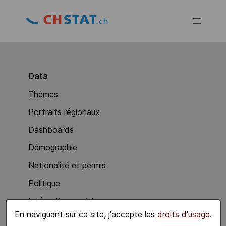
Data
Thèmes
Portraits régionaux
Dashboards
Démographie
Nationalité et permis
Politique
Intégration sociale
En naviguant sur ce site, j'accepte les
droits d'usage
.
Economie