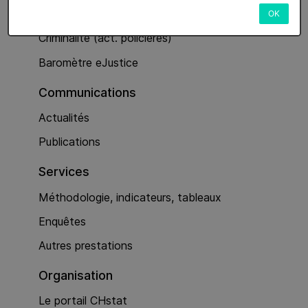
Services
OK
Criminalité (act. policières)
Baromètre eJustice
Communications
Actualités
Publications
Services
Méthodologie, indicateurs, tableaux
Enquêtes
Autres prestations
Organisation
Le portail CHstat