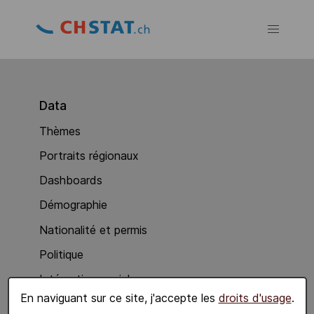
Data
Thèmes
Portraits régionaux
Dashboards
Démographie
Nationalité et permis
Politique
Intégration sociale
En naviguant sur ce site, j'accepte les
droits d'usage
.
Economie