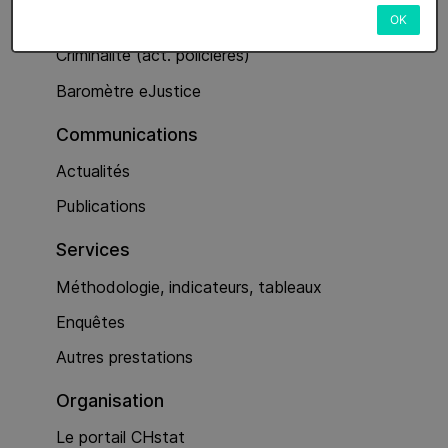
Services
OK
Criminalité (act. policières)
Baromètre eJustice
Communications
Actualités
Publications
Services
Méthodologie, indicateurs, tableaux
Enquêtes
Autres prestations
Organisation
Le portail CHstat