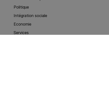
Politique
Intégration sociale
Economie
Services
Criminalité (act. policières)
Baromètre eJustice
Communications
Actualités
Publications
Services
Méthodologie, indicateurs, tableaux
Enquêtes