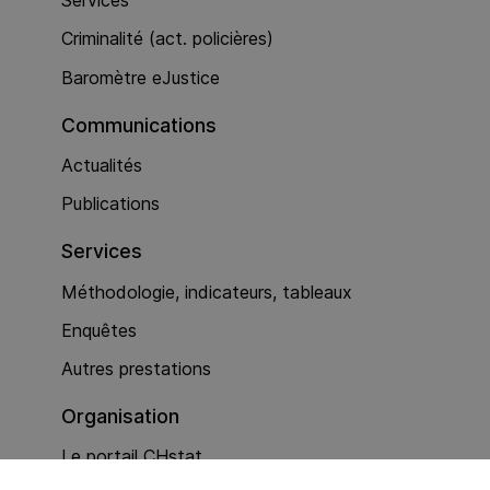
Services
Criminalité (act. policières)
Baromètre eJustice
Communications
Actualités
Publications
Services
Méthodologie, indicateurs, tableaux
Enquêtes
Autres prestations
Organisation
Le portail CHstat