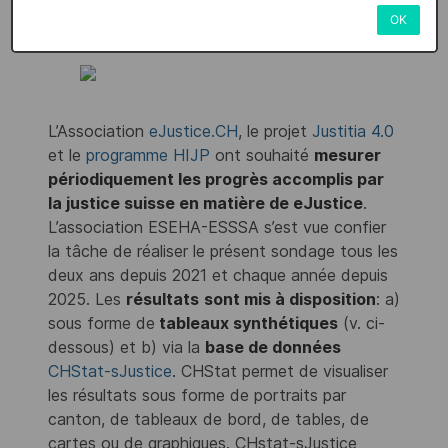
résultats et rapports
OK
L’Association
eJustice.CH
, le projet
Justitia 4.0
et le
programme HIJP
ont souhaité
mesurer
périodiquement les progrès accomplis par
la justice suisse en matière de eJustice
.
L’association ESEHA-ESSSA s’est vue confier
la tâche de réaliser le présent sondage tous les
deux ans depuis 2021 et chaque année depuis
2025. Les
résultats
sont mis à disposition
: a)
sous forme de
tableaux synthétiques
(v. ci-
dessous) et b) via la
base de données
CHStat-sJustice
. CHStat permet de visualiser
les résultats sous forme de portraits par
canton, de tableaux de bord, de tables, de
cartes ou de graphiques. CHstat-sJustice