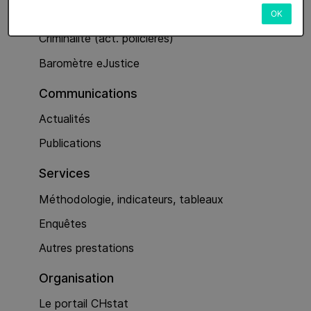
Services
OK
Criminalité (act. policières)
Baromètre eJustice
Communications
Actualités
Publications
Services
Méthodologie, indicateurs, tableaux
Enquêtes
Autres prestations
Organisation
Le portail CHstat