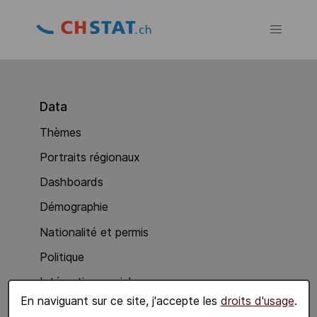
Data
Thèmes
Portraits régionaux
Dashboards
Démographie
Nationalité et permis
Politique
Intégration sociale
En naviguant sur ce site, j'accepte les
droits d'usage
.
Economie